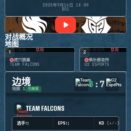
2025年9月16日 18:00
BO1
对战概况
地图
禁用
禁用
1
2
虎穴狼巢
俱乐部会所
TEAM FALCONS
G2 ESPORTS
边境
8
:
7
已结束
地图
1
TEAM FALCONS
选手
EPS
KD (+/-)