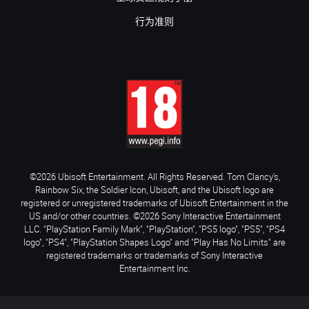
行为准则
©2026 Ubisoft Entertainment. All Rights Reserved. Tom Clancy’s,
Rainbow Six, the Soldier Icon, Ubisoft, and the Ubisoft logo are
registered or unregistered trademarks of Ubisoft Entertainment in the
US and/or other countries. ©2026 Sony Interactive Entertainment
LLC. "PlayStation Family Mark", "PlayStation", "PS5 logo", "PS5", "PS4
logo", "PS4", "PlayStation Shapes Logo" and "Play Has No Limits" are
registered trademarks or trademarks of Sony Interactive
Entertainment Inc.