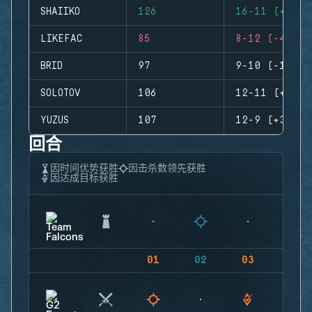
SHAIIKO
126
16-11 (+5)
LIKEFAC
85
8-12 (-4)
BRID
97
9-10 (-1)
SOLOTOV
106
12-11 (+1)
YUZUS
107
12-9 (+3)
回合
因时间优势获胜
因击杀数领先获胜
因达成目标获胜
01
02
03
04