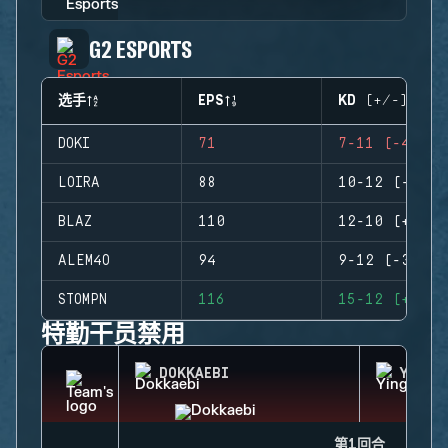
G2 ESPORTS
选手
EPS
KD (+/-)
DOKI
71
7-11 (-4)
LOIRA
88
10-12 (-2)
BLAZ
110
12-10 (+2)
ALEM4O
94
9-12 (-3)
STOMPN
116
15-12 (+3)
特勤干员禁用
DOKKAEBI
YING
第1回合