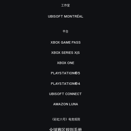
工作室
UBISOFT MONTRÉAL
平台
XBOX GAME PASS
XBOX SERIES X|S
XBOX ONE
PLAYSTATION®5
PLAYSTATION®4
UBISOFT CONNECT
AMAZON LUNA
《彩虹六号》电竞规则
全球赛区规则手册