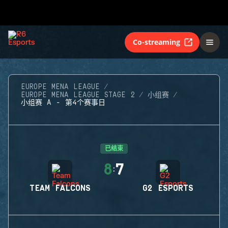
Co-streaming
EUROPE MENA LEAGUE
EUROPE MENA LEAGUE STAGE 2
小组赛
小组赛 A - 第4个赛事日
已结束
8
7
:
TEAM FALCONS
G2 ESPORTS