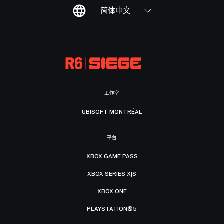
简体中文
工作室
UBISOFT MONTRÉAL
平台
XBOX GAME PASS
XBOX SERIES X|S
XBOX ONE
PLAYSTATION®5