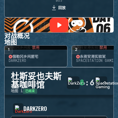
BO3
回放
对战概况
地图
禁用
禁用
1
2
俄勒冈乡间屋宅
永夜安港实验室
DARKZERO
SPACESTATION GAMING
杜斯妥也夫斯
8
:
6
基咖啡馆
已结束
地图
1
DARKZERO