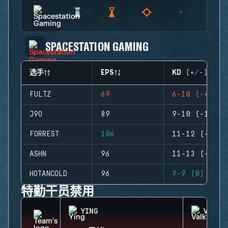
SPACESTATION GAMING
选手
EPS
KD (+/-)
FULTZ
69
6-10 (-4)
J9O
89
9-10 (-1)
FORREST
106
11-12 (-1)
ASHN
96
11-13 (-2)
HOTANCOLD
96
9-9 (0)
特勤干员禁用
YING
VALKY