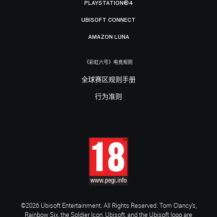
PLAYSTATION®4
UBISOFT CONNECT
AMAZON LUNA
《彩虹六号》电竞规则
全球赛区规则手册
行为准则
©2026 Ubisoft Entertainment. All Rights Reserved. Tom Clancy’s,
Rainbow Six, the Soldier Icon, Ubisoft, and the Ubisoft logo are