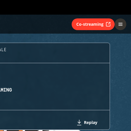
Co-streaming
ALE
AMING
Replay