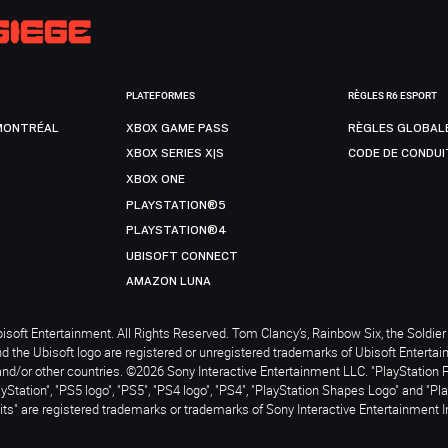
PLATEFORMES
RÈGLES R6 ESPORT
MONTRÉAL
XBOX GAME PASS
RÈGLES GLOBAL
XBOX SERIES X|S
CODE DE CONDUI
XBOX ONE
PLAYSTATION®5
PLAYSTATION®4
UBISOFT CONNECT
AMAZON LUNA
soft Entertainment. All Rights Reserved. Tom Clancy’s, Rainbow Six, the Soldier 
nd the Ubisoft logo are registered or unregistered trademarks of Ubisoft Enterta
and/or other countries. ©2026 Sony Interactive Entertainment LLC. "PlayStation 
ayStation", "PS5 logo", "PS5", "PS4 logo", "PS4", "PlayStation Shapes Logo" and "Pl
ts" are registered trademarks or trademarks of Sony Interactive Entertainment I