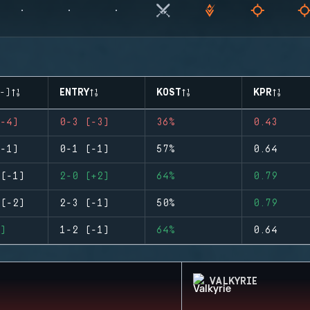
-)
ENTRY
KOST
KPR
-4)
0-3 (-3)
36%
0.43
-1)
0-1 (-1)
57%
0.64
(-1)
2-0 (+2)
64%
0.79
(-2)
2-3 (-1)
50%
0.79
)
1-2 (-1)
64%
0.64
VALKYRIE