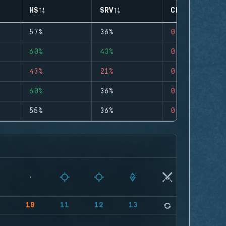
HS
SRV
CLUTCHES
57%
36%
0
60%
43%
0
43%
21%
0
60%
36%
0
55%
36%
0
9
10
11
12
13
14