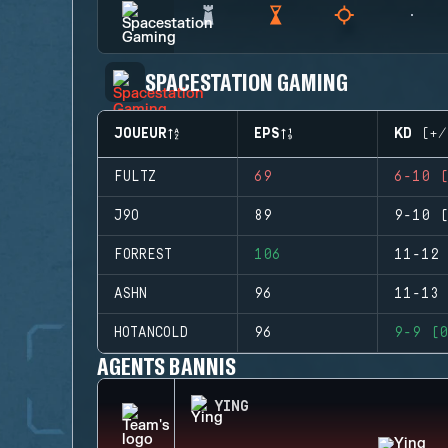
SPACESTATION GAMING
JOUEUR
EPS
KD (+/
FULTZ
69
6-10 (
J9O
89
9-10 (
FORREST
106
11-12 
ASHN
96
11-13 
HOTANCOLD
96
9-9 (0
AGENTS BANNIS
YING