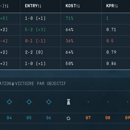
-)
ENTRY
KOST
KPR
+5)
1-0 (+1)
71%
1
+2)
5-2 (+3)
64%
0.71
-4)
0-1 (-1)
36%
0.5
+2)
2-2 (0)
64%
0.79
+3)
1-0 (+1)
50%
0.86
ATION
VICTOIRE PAR OBJECTIF
04
05
06
07
08
0