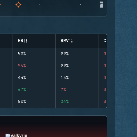
HS
SRV
CLUTCHES
50%
29%
0
25%
29%
0
44%
14%
0
67%
7%
0
50%
36%
0