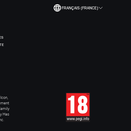
FRANÇAIS (FRANCE)
ES
TE
Icon,
inment
Family
ay Has
nc.