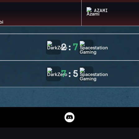
AZAMI
2
:
7
7
:
5