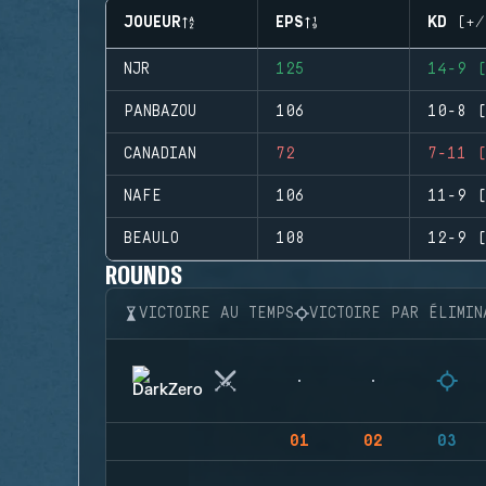
JOUEUR
EPS
KD (+/
NJR
125
14-9 (
PANBAZOU
106
10-8 (
CANADIAN
72
7-11 (
NAFE
106
11-9 (
BEAULO
108
12-9 (
ROUNDS
VICTOIRE AU TEMPS
VICTOIRE PAR ÉLIMIN
01
02
03