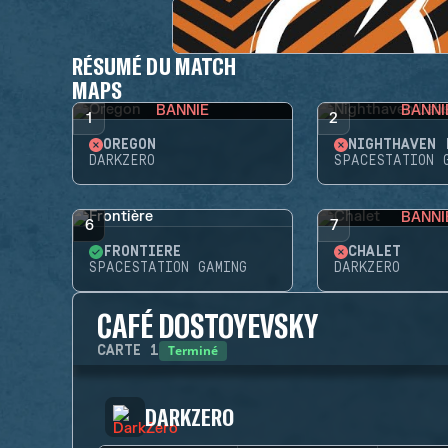
RÉSUMÉ DU MATCH
MAPS
BANNIE
BANNI
1
2
OREGON
NIGHTHAVEN 
DARKZERO
SPACESTATION 
BANNI
6
7
FRONTIÈRE
CHALET
SPACESTATION GAMING
DARKZERO
CAFÉ DOSTOYEVSKY
Terminé
CARTE
1
DARKZERO