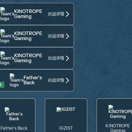
KINOTROPE
对战详情
Gaming
KINOTROPE
对战详情
Gaming
KINOTROPE
对战详情
Gaming
Father's
对战详情
Back
束
KINOTROPE
Father's Back
IGZIST
Gaming