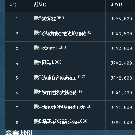
#
战队
JP¥
SCARZ
1
JP¥5,000,
KINOTROPE GAMING
2
JP¥3,500,
IGZIST
3
JP¥3,000,
VITE
4
JP¥2,400,
CAG BY VARREL
5
JP¥2,000,
FATHER'S BACK
6
JP¥1,400,
CREST GAMING LST
7
JP¥1,000,
ENTER FORCE.36
8
JP¥1,000,
参赛战队