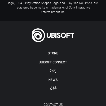
logo", "PS4", "PlayStation Shapes Logo" and "Play Has No Limits" are
registered trademarks or trademarks of Sony Interactive
Entertainment Inc.
STORE
UBISOFT CONNECT
公司
NEWS
支持
CONTACT US