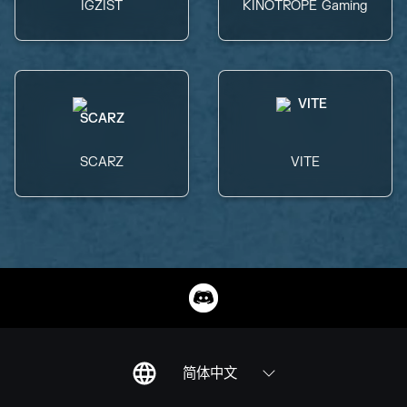
IGZIST
KINOTROPE Gaming
SCARZ
VITE
简体中文