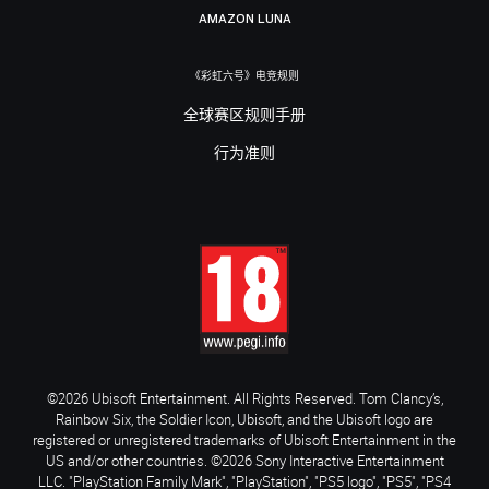
AMAZON LUNA
《彩虹六号》电竞规则
全球赛区规则手册
行为准则
©2026 Ubisoft Entertainment. All Rights Reserved. Tom Clancy’s,
Rainbow Six, the Soldier Icon, Ubisoft, and the Ubisoft logo are
registered or unregistered trademarks of Ubisoft Entertainment in the
US and/or other countries. ©2026 Sony Interactive Entertainment
LLC. "PlayStation Family Mark", "PlayStation", "PS5 logo", "PS5", "PS4