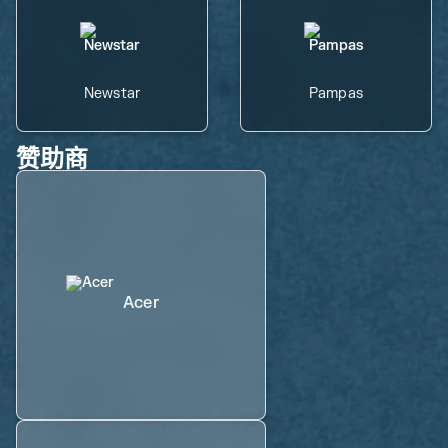
Newstar
Pampas
赞助商
Acer