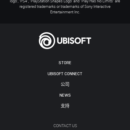
logo", "PS4", "PlayStation Shapes Logo" and "Play Has No Limits" are
registered trademarks or trademarks of Sony Interactive
Entertainment Inc.
STORE
UBISOFT CONNECT
公司
NEWS
支持
CONTACT US