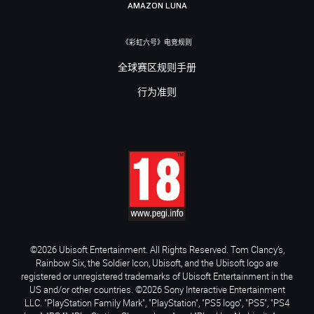
AMAZON LUNA
《彩虹六号》电竞规则
全球赛区规则手册
行为准则
©2026 Ubisoft Entertainment. All Rights Reserved. Tom Clancy’s,
Rainbow Six, the Soldier Icon, Ubisoft, and the Ubisoft logo are
registered or unregistered trademarks of Ubisoft Entertainment in the
US and/or other countries. ©2026 Sony Interactive Entertainment
LLC. "PlayStation Family Mark", "PlayStation", "PS5 logo", "PS5", "PS4