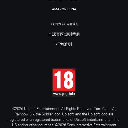
AMAZON LUNA
《彩虹六号》电竞规则
全球赛区规则手册
行为准则
©2026 Ubisoft Entertainment. All Rights Reserved. Tom Clancy’s,
Rainbow Six, the Soldier Icon, Ubisoft, and the Ubisoft logo are
registered or unregistered trademarks of Ubisoft Entertainment in the
US and/or other countries. ©2026 Sony Interactive Entertainment