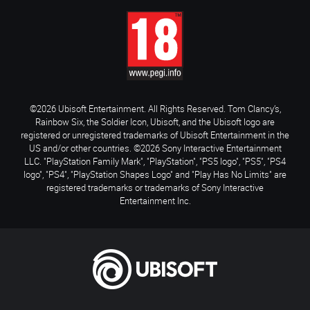
©2026 Ubisoft Entertainment. All Rights Reserved. Tom Clancy’s,
Rainbow Six, the Soldier Icon, Ubisoft, and the Ubisoft logo are
registered or unregistered trademarks of Ubisoft Entertainment in the
US and/or other countries. ©2026 Sony Interactive Entertainment
LLC. "PlayStation Family Mark", "PlayStation", "PS5 logo", "PS5", "PS4
logo", "PS4", "PlayStation Shapes Logo" and "Play Has No Limits" are
registered trademarks or trademarks of Sony Interactive
Entertainment Inc.