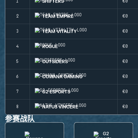
SHIFTERS
1
€0
TEAM EMPIRE
2
€0
TEAM VITALITY
3
€0
ROGUE
4
€0
OUTSIDERS
5
€0
COWANA GAMING
6
€0
G2 ESPORTS
7
€0
NATUS VINCERE
8
€0
参赛战队