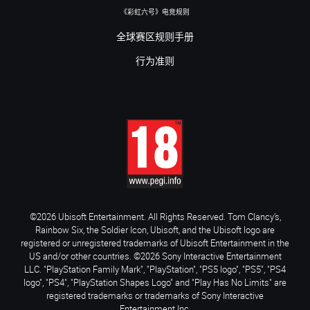
《彩虹六号》电竞规则
全球赛区规则手册
行为准则
©2026 Ubisoft Entertainment. All Rights Reserved. Tom Clancy’s,
Rainbow Six, the Soldier Icon, Ubisoft, and the Ubisoft logo are
registered or unregistered trademarks of Ubisoft Entertainment in the
US and/or other countries. ©2026 Sony Interactive Entertainment
LLC. "PlayStation Family Mark", "PlayStation", "PS5 logo", "PS5", "PS4
logo", "PS4", "PlayStation Shapes Logo" and "Play Has No Limits" are
registered trademarks or trademarks of Sony Interactive
Entertainment Inc.