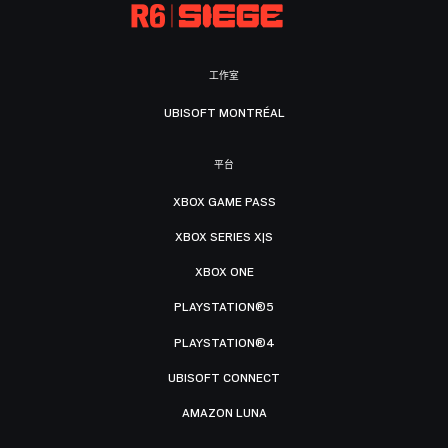
工作室
UBISOFT MONTRÉAL
平台
XBOX GAME PASS
XBOX SERIES X|S
XBOX ONE
PLAYSTATION®5
PLAYSTATION®4
UBISOFT CONNECT
AMAZON LUNA