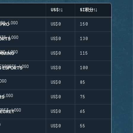
US$
SI积分
.PRO
US$0
150
ORTS
US$0
130
AMING
US$0
115
S ESPORTS
US$0
100
US$0
85
RS
US$0
75
SECRET
US$0
65
US$0
55