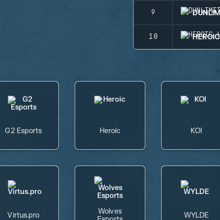
DUNLIM
9
HEROI
10
G2 Esports
Heroic
KOI
Wolves
Virtus.pro
WYLDE
Esports