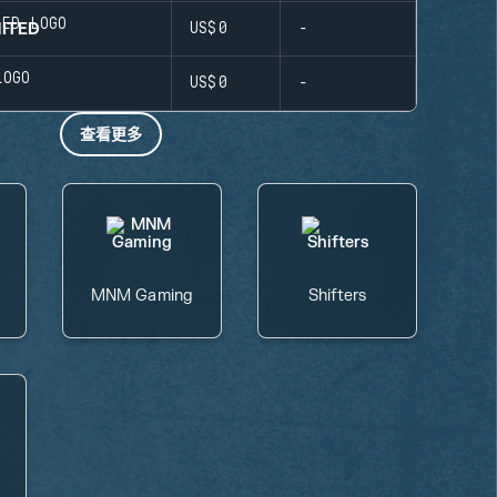
ITED
US$0
-
C
US$0
-
查看更多
MNM Gaming
Shifters