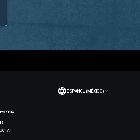
ESPAÑOL (MÉXICO)
RTS DE R6
ES
DUCTA