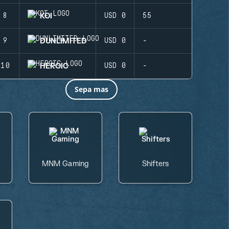
KOI
8
USD 0
55
DUNLIMITED
9
USD 0
-
HEROIC
10
USD 0
-
Sepa mas
MNM Gaming
Shifters