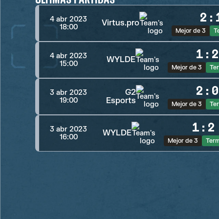
2
:
4 abr 2023
Virtus.pro
18:00
Mejor de 3
T
1
:
4 abr 2023
WYLDE
15:00
Mejor de 3
Te
2
:
G2
3 abr 2023
Esports
19:00
Mejor de 3
Te
1
:
2
3 abr 2023
WYLDE
16:00
Mejor de 3
Ter