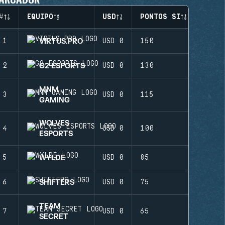
#
EQUIPO
USD
PONTOS SI
VIRTUS.PRO
1
USD 0
150
G2 ESPORTS
2
USD 0
130
MNM
3
USD 0
115
GAMING
WOLVES
4
USD 0
100
ESPORTS
WYLDE
5
USD 0
85
SHIFTERS
6
USD 0
75
TEAM
7
USD 0
65
SECRET