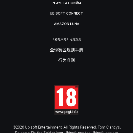
PLAYSTATION®4
UBISOFT CONNECT
AMAZON LUNA
《彩虹六号》电竞规则
全球赛区规则手册
行为准则
©2026 Ubisoft Entertainment. All Rights Reserved. Tom Clancy’s,
Rainbow Six, the Soldier Icon, Ubisoft, and the Ubisoft logo are