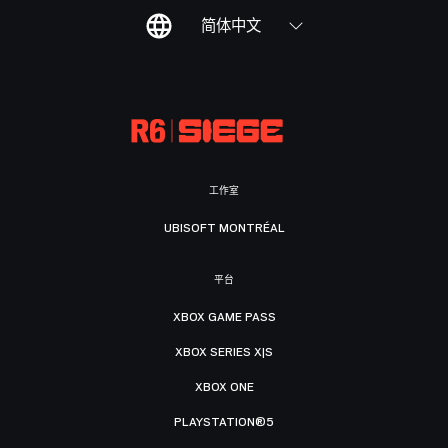
简体中文
工作室
UBISOFT MONTRÉAL
平台
XBOX GAME PASS
XBOX SERIES X|S
XBOX ONE
PLAYSTATION®5