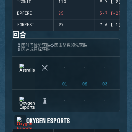
ICONIC
113
9-7 (+2)
DPFIRE
85
5-7 (-2)
FORREST
97
7-6 (+1)
回合
因时间优势获胜
因击杀数领先获胜
因达成目标获胜
01
02
03
04
OXYGEN ESPORTS