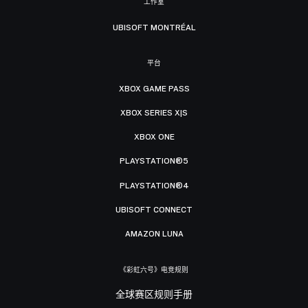
工作室
UBISOFT MONTRÉAL
平台
XBOX GAME PASS
XBOX SERIES X|S
XBOX ONE
PLAYSTATION®5
PLAYSTATION®4
UBISOFT CONNECT
AMAZON LUNA
《彩虹六号》电竞规则
全球赛区规则手册