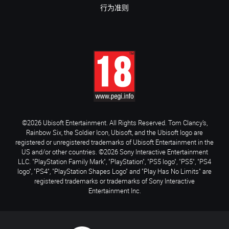
行为准则
©2026 Ubisoft Entertainment. All Rights Reserved. Tom Clancy’s,
Rainbow Six, the Soldier Icon, Ubisoft, and the Ubisoft logo are
registered or unregistered trademarks of Ubisoft Entertainment in the
US and/or other countries. ©2026 Sony Interactive Entertainment
LLC. "PlayStation Family Mark", "PlayStation", "PS5 logo", "PS5", "PS4
logo", "PS4", "PlayStation Shapes Logo" and "Play Has No Limits" are
registered trademarks or trademarks of Sony Interactive
Entertainment Inc.