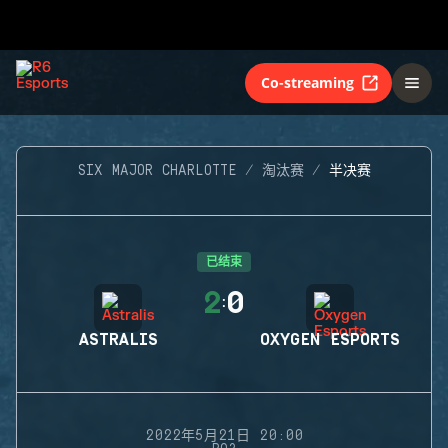
Co-streaming
SIX MAJOR CHARLOTTE
淘汰赛
半决赛
已结束
2
0
:
ASTRALIS
OXYGEN ESPORTS
2022年5月21日 20:00