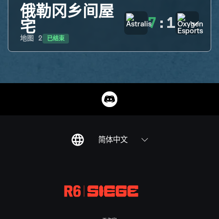
俄勒冈乡间屋
7
:
1
宅
已结束
地图
2
简体中文