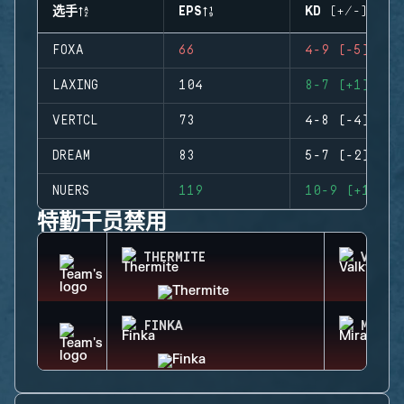
选手
EPS
KD (+/-)
FOXA
66
4-9 (-5)
LAXING
104
8-7 (+1)
VERTCL
73
4-8 (-4)
DREAM
83
5-7 (-2)
NUERS
119
10-9 (+1)
特勤干员禁用
THERMITE
VALKY
FINKA
MIRA