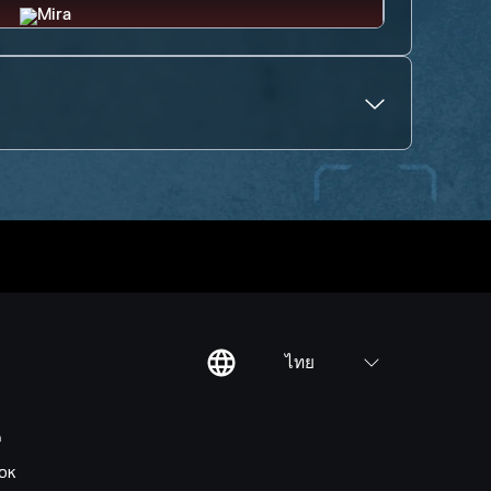
ไทย
ต
OK