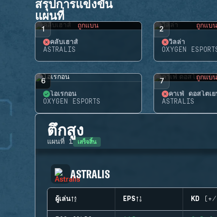
สรุปการแข่งขัน
แผนที่
ถูกแบน
ถูกแบ
1
2
คลับเฮาส์
วิลล่า
ASTRALIS
OXYGEN ESPORT
ถูกแบ
6
7
โอเรกอน
คาเฟ่ ดอสโตเยฟ
OXYGEN ESPORTS
ASTRALIS
ตึกสูง
เสร็จสิ้น
แผนที่
1
ASTRALIS
ผู้เล่น
EPS
KD (+/