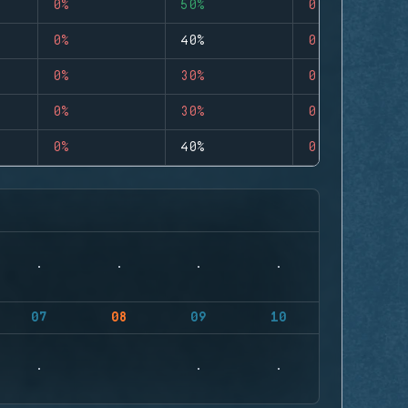
0%
50%
0
0%
40%
0
0%
30%
0
0%
30%
0
0%
40%
0
07
08
09
10