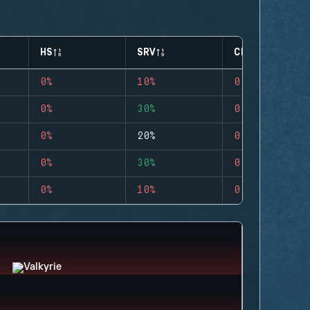
HS
SRV
CLUTCHES
0%
10%
0
0%
30%
0
0%
20%
0
0%
30%
0
0%
10%
0