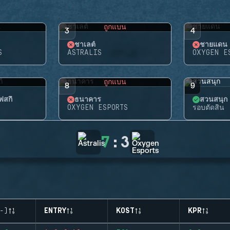
น
ถูกแบน
3
4
ชาเลต์
ชายแดน
S
ASTRALIS
OXYGEN E
น
ถูกแบน
8
9
สกี้
ธนาคาร
สวนสนุก
OXYGEN ESPORTS
รอบตัดสิน
7
:
3
-)
ENTRY
KOST
KPR