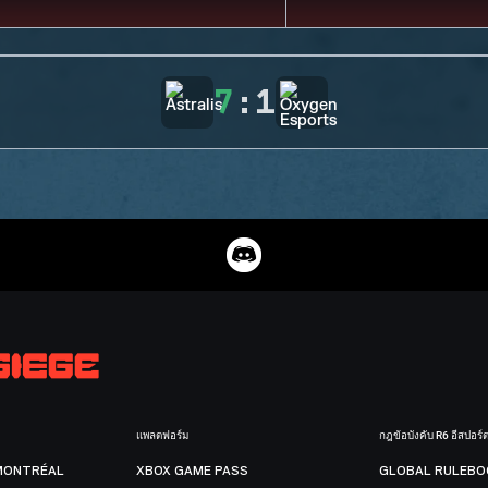
7
:
1
แพลตฟอร์ม
กฎข้อบังคับ R6 อีสปอร์
MONTRÉAL
XBOX GAME PASS
GLOBAL RULEBO