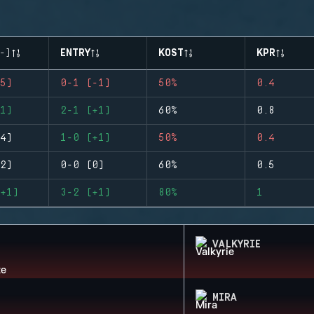
-)
ENTRY
KOST
KPR
5)
0-1 (-1)
50%
0.4
1)
2-1 (+1)
60%
0.8
4)
1-0 (+1)
50%
0.4
2)
0-0 (0)
60%
0.5
+1)
3-2 (+1)
80%
1
VALKYRIE
MIRA