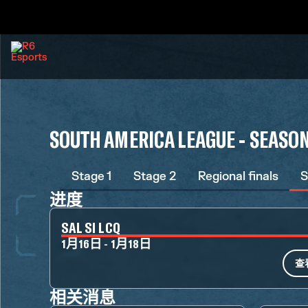
SOUTH AMERICA LEAGUE - SEASO
Stage 1
Stage 2
Regional finals
S
进度
SAL SI LCQ
1月16日 - 1月18日
查
相关消息