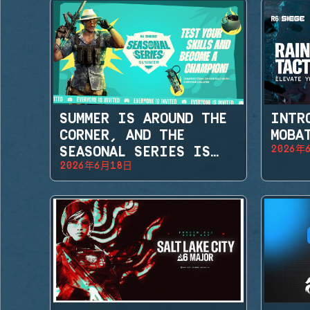
SUMMER IS AROUND THE
INTR
CORNER, AND THE
MOBA
2026年
SEASONAL SERIES IS
2026年6月18日
BACK!