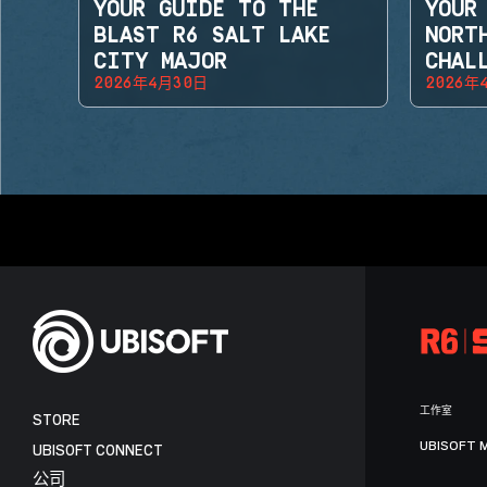
YOUR GUIDE TO THE
YOUR
BLAST R6 SALT LAKE
NORT
CITY MAJOR
CHAL
2026年4月30日
2026年
2026
工作室
STORE
UBISOFT 
UBISOFT CONNECT
公司