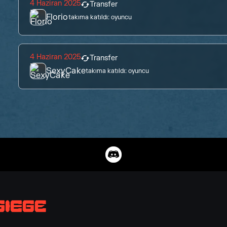
4 Haziran 2025
Transfer
Florio
takıma katıldı:
oyuncu
4 Haziran 2025
Transfer
SexyCake
takıma katıldı:
oyuncu