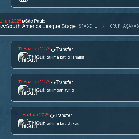
ziran 2025
São Paulo
ace
South America League Stage 1
STAGE 1
GRUP AŞAMAS
11 Haziran 2025
Transfer
ThiGuti
takıma katıldı:
analist
11 Haziran 2025
Transfer
ThiGuti
takımdan ayrıldı
4 Haziran 2025
Transfer
ThiGuti
takıma katıldı:
koç