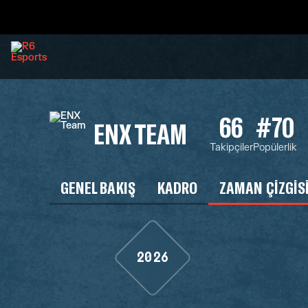
66
#70
ENX TEAM
Takipçiler
Popülerlik
GENEL BAKIŞ
KADRO
ZAMAN ÇIZGIS
2026