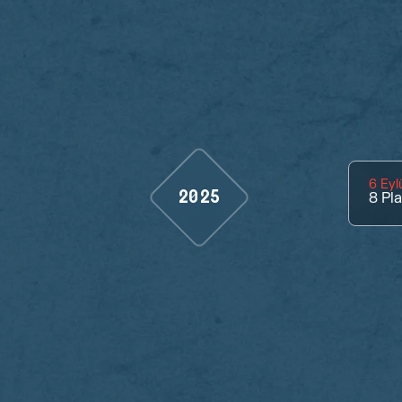
6 Eyl
2025
8
Pl