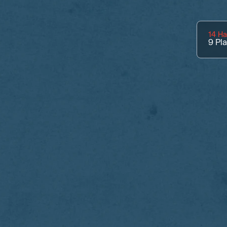
14 Ha
9
Pl