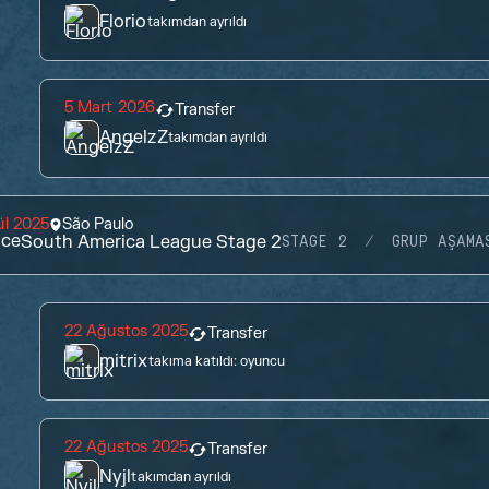
Florio
takımdan ayrıldı
5 Mart 2026
Transfer
AngelzZ
takımdan ayrıldı
ül 2025
São Paulo
ace
South America League Stage 2
STAGE 2
GRUP AŞAMA
22 Ağustos 2025
Transfer
mitrix
takıma katıldı:
oyuncu
22 Ağustos 2025
Transfer
Nyjl
takımdan ayrıldı