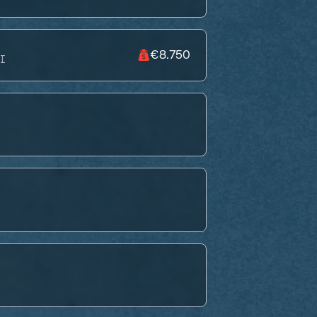
€8.750
I