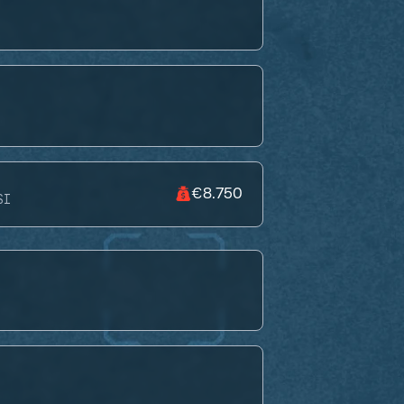
€8.750
SI