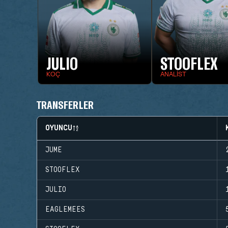
JULIO
STOOFLEX
KOÇ
ANALIST
TRANSFERLER
OYUNCU
JUME
STOOFLEX
JULIO
EAGLEMEES