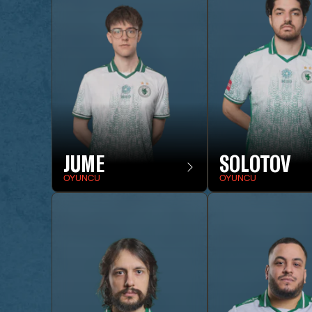
JUME
SOLOTOV
OYUNCU
OYUNCU