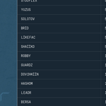
STOOFLEX
YUZUS
SOLOTOV
BRID
LIKEFAC
SHAIIKO
ROBBY
GUARDZ
DOV2HKIIN
HASHOM
LEADR
BERSA