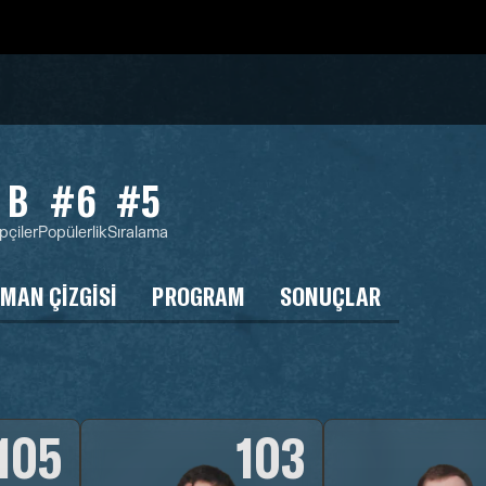
 B
#6
#5
pçiler
Popülerlik
Sıralama
MAN ÇIZGISI
PROGRAM
SONUÇLAR
105
103