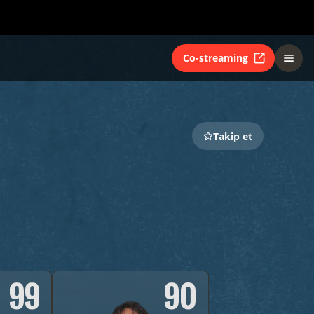
Co-streaming
Takip et
99
90