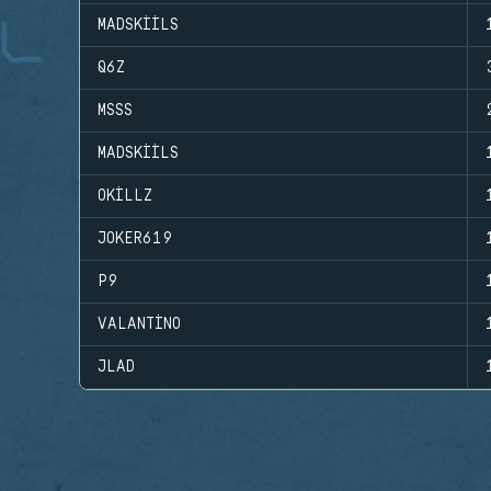
MADSKIILS
Q6Z
MSSS
MADSKIILS
OKILLZ
JOKER619
P9
VALANTINO
JLAD