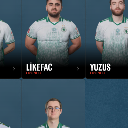
LIKEFAC
YUZUS
OYUNCU
OYUNCU