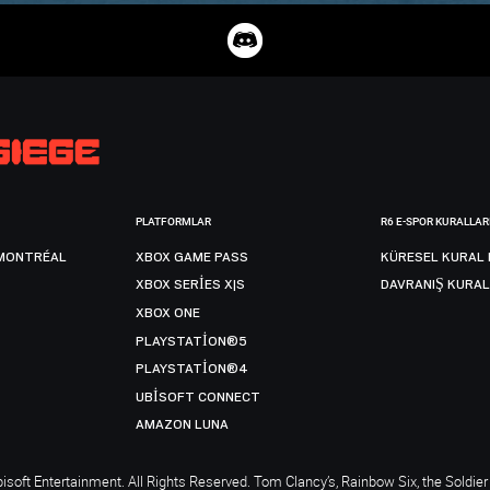
PLATFORMLAR
R6 E-SPOR KURALLAR
MONTRÉAL
XBOX GAME PASS
KÜRESEL KURAL 
XBOX SERIES X|S
DAVRANIŞ KURAL
XBOX ONE
PLAYSTATION®5
PLAYSTATION®4
UBISOFT CONNECT
AMAZON LUNA
soft Entertainment. All Rights Reserved. Tom Clancy’s, Rainbow Six, the Soldier 