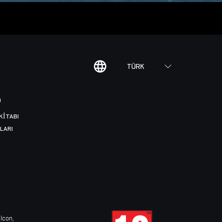
TÜRK
I
KITABI
LARI
Icon,