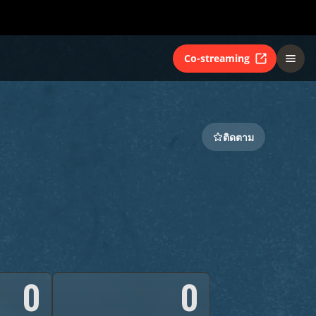
Co-streaming
ติดตาม
0
0