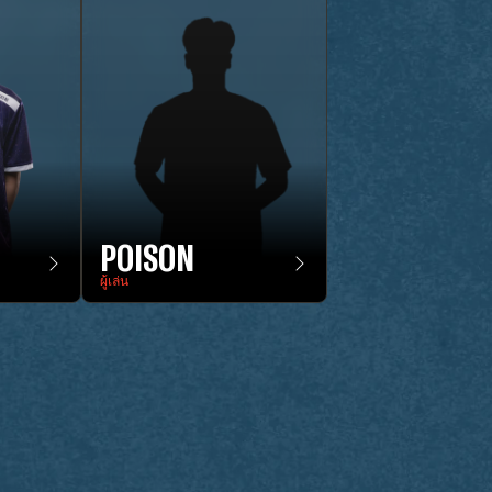
POISON
ผู้เล่น