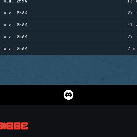
1 มิ.ย. 2564
13 
1 ม.ค. 2564
27 
1 ม.ค. 2564
31 
1 ม.ค. 2564
27 
1 ม.ค. 2564
2 ก