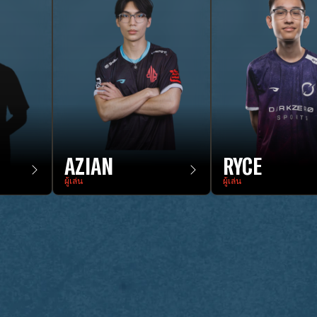
AZIAN
RYCE
ผู้เล่น
ผู้เล่น