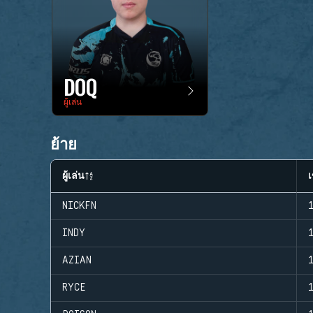
DOQ
ผู้เล่น
ย้าย
ผู้เล่น
เ
NICKFN
INDY
AZIAN
RYCE