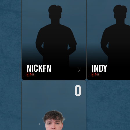
NICKFN
INDY
ผู้เล่น
ผู้เล่น
0