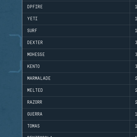
DPFIRE
YETI
SURF
DEXTER
MOHESSE
KENTO
MARMALADE
MELTED
RAZORR
GUERRA
TOMAS