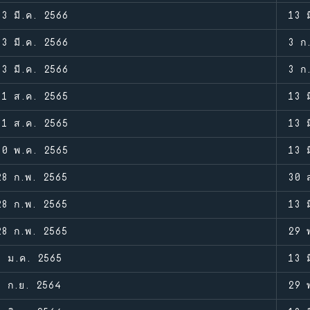
13 มี.ค. 2566
13 
13 มี.ค. 2566
3 ก
13 มี.ค. 2566
3 ก
31 ส.ค. 2565
13 
31 ส.ค. 2565
13 
30 พ.ค. 2565
13 
28 ก.พ. 2565
30 
28 ก.พ. 2565
13 
28 ก.พ. 2565
29 
1 ม.ค. 2565
13 
1 ก.ย. 2564
29 