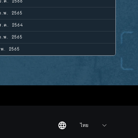
มี.ค. 2566
ก.พ. 2565
ส.ค. 2564
ก.พ. 2565
.พ. 2565
ไทย