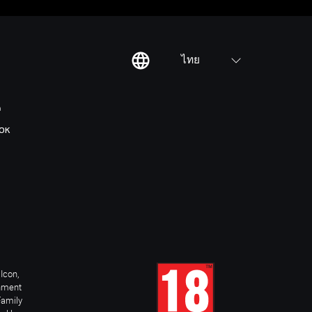
ไทย
ต
OK
Icon,
inment
Family