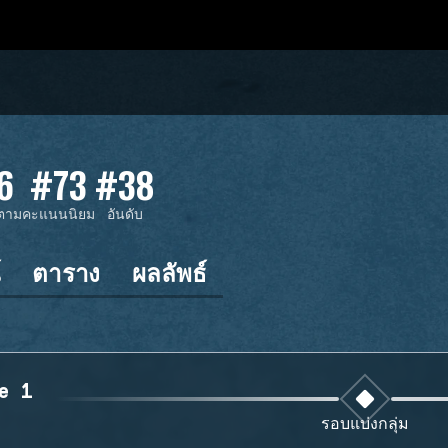
6
#73
#38
ดตาม
คะแนนนิยม
อันดับ
์
ตาราง
ผลลัพธ์
e 1
รอบแบ่งกลุ่ม