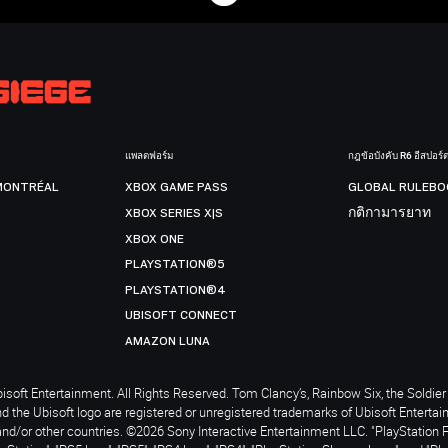
แพลตฟอร์ม
กฎข้อบังคับ R6 อีสปอร์
MONTRÉAL
XBOX GAME PASS
GLOBAL RULEBO
XBOX SERIES X|S
กติกามารยาท
XBOX ONE
PLAYSTATION®5
PLAYSTATION®4
UBISOFT CONNECT
AMAZON LUNA
soft Entertainment. All Rights Reserved. Tom Clancy’s, Rainbow Six, the Soldier 
nd the Ubisoft logo are registered or unregistered trademarks of Ubisoft Enterta
and/or other countries. ©2026 Sony Interactive Entertainment LLC. "PlayStation 