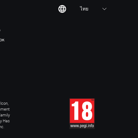
ไทย
ต
OK
Icon,
inment
Family
ay Has
nc.