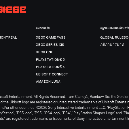
แพลตฟอร์ม
กฎข้อบังคับ R6 อีสปอร์
MONTRÉAL
XBOX GAME PASS
GLOBAL RULEBO
XBOX SERIES X|S
กติกามารยาท
XBOX ONE
PLAYSTATION®5
PLAYSTATION®4
UBISOFT CONNECT
AMAZON LUNA
soft Entertainment. All Rights Reserved. Tom Clancy’s, Rainbow Six, the Soldier 
nd the Ubisoft logo are registered or unregistered trademarks of Ubisoft Enterta
and/or other countries. ©2026 Sony Interactive Entertainment LLC. "PlayStation 
ayStation", "PS5 logo", "PS5", "PS4 logo", "PS4", "PlayStation Shapes Logo" and "Pl
ts" are registered trademarks or trademarks of Sony Interactive Entertainment I