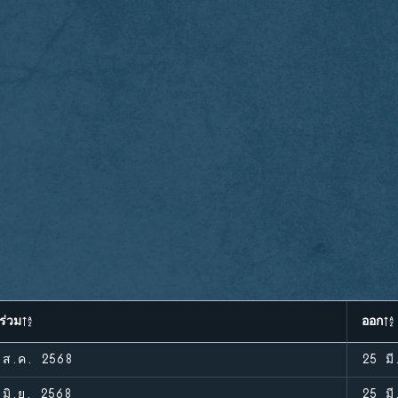
ร่วม
ออก
 ส.ค. 2568
25 มี
 มิ.ย. 2568
25 มี