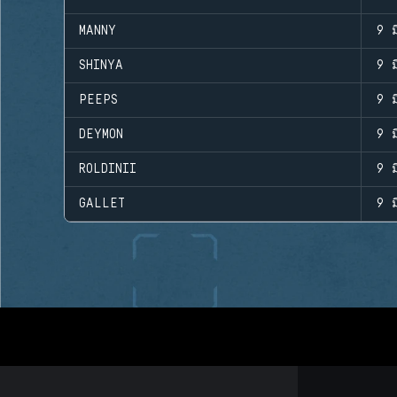
MANNY
9 ม
SHINYA
9 ม
PEEPS
9 ม
DEYMON
9 ม
ROLDINII
9 ม
GALLET
9 ม