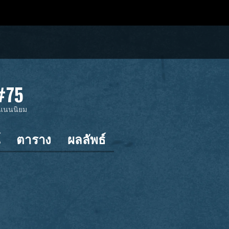
#75
แนนนิยม
์
ตาราง
ผลลัพธ์