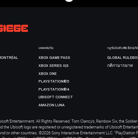
แพลตฟอร์ม
กฎข้อบังคับ R6 อีสปอร์
MONTRÉAL
XBOX GAME PASS
GLOBAL RULEBO
XBOX SERIES X|S
กติกามารยาท
XBOX ONE
PLAYSTATION®5
PLAYSTATION®4
UBISOFT CONNECT
AMAZON LUNA
soft Entertainment. All Rights Reserved. Tom Clancy’s, Rainbow Six, the Soldier 
nd the Ubisoft logo are registered or unregistered trademarks of Ubisoft Enterta
and/or other countries. ©2026 Sony Interactive Entertainment LLC. "PlayStation 