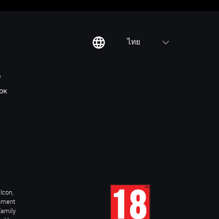
ไทย
ต
OK
Icon,
inment
Family