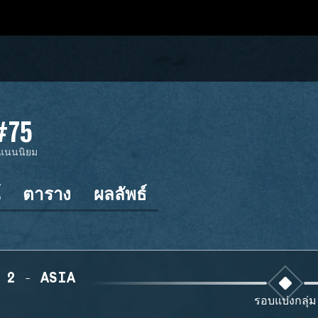
#75
แนนนิยม
์
ตาราง
ผลลัพธ์
 2 - ASIA
รอบแบ่งกลุ่ม