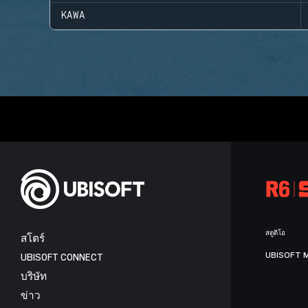
KAWA
สตูดิโอ
สโตร์
UBISOFT 
UBISOFT CONNECT
บริษัท
ข่าว