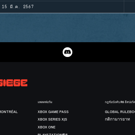
15 มี.ค. 2567
แพลตฟอร์ม
กฎข้อบังคับ R6 อีสปอร์
MONTRÉAL
XBOX GAME PASS
GLOBAL RULEBO
XBOX SERIES X|S
กติกามารยาท
XBOX ONE
PLAYSTATION®5