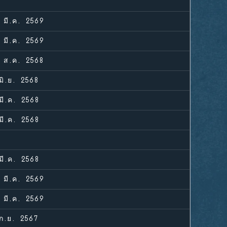
 มี.ค. 2569
 มี.ค. 2569
 ส.ค. 2568
มิ.ย. 2568
มี.ค. 2568
มี.ค. 2568
มี.ค. 2568
 มี.ค. 2569
 มี.ค. 2569
ก.ย. 2567