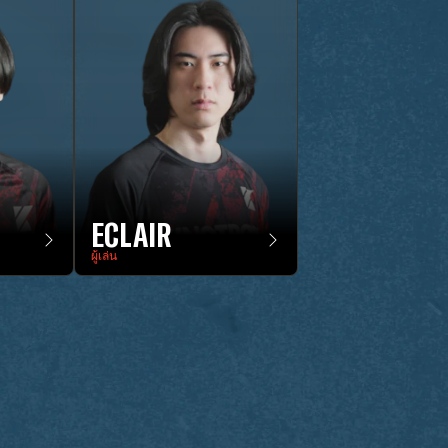
ECLAIR
ผู้เล่น