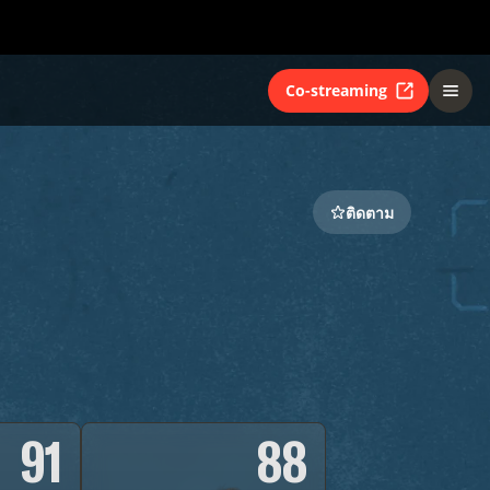
Co-streaming
ติดตาม
91
88