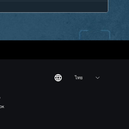
ไทย
ต
OK