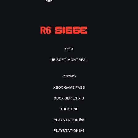
สตูดิโอ
UBISOFT MONTRÉAL
แพลตฟอร์ม
XBOX GAME PASS
XBOX SERIES X|S
XBOX ONE
PLAYSTATION®5
PLAYSTATION®4