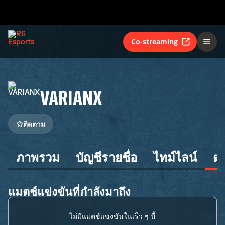
Co-streaming
VARIANX
ติดตาม
ภาพรวม
บัญชีรายชื่อ
ไทม์ไลน์
ต
แมตช์แข่งขันที่กำลังมาถึง
ไม่มีแมตช์แข่งขันในเร็ว ๆ นี้