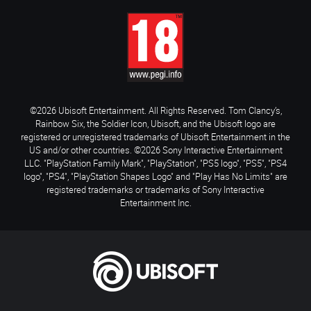
©2026 Ubisoft Entertainment. All Rights Reserved. Tom Clancy’s,
Rainbow Six, the Soldier Icon, Ubisoft, and the Ubisoft logo are
registered or unregistered trademarks of Ubisoft Entertainment in the
US and/or other countries. ©2026 Sony Interactive Entertainment
LLC. "PlayStation Family Mark", "PlayStation", "PS5 logo", "PS5", "PS4
logo", "PS4", "PlayStation Shapes Logo" and "Play Has No Limits" are
registered trademarks or trademarks of Sony Interactive
Entertainment Inc.