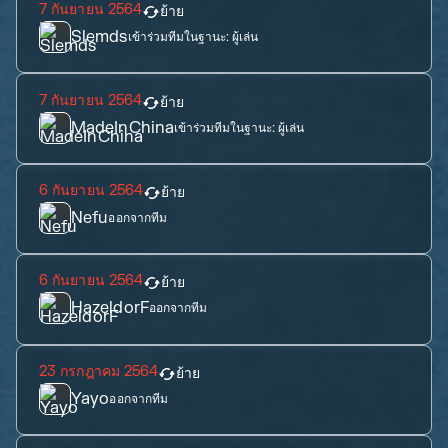
7 กันยายน 2564
ย้าย
Slemds
เข้าร่วมทีมในฐานะ:
ผู้เล่น
7 กันยายน 2564
ย้าย
MadeInChina
เข้าร่วมทีมในฐานะ:
ผู้เล่น
6 กันยายน 2564
ย้าย
Nefu
ออกจากทีม
6 กันยายน 2564
ย้าย
HazeldorF
ออกจากทีม
23 กรกฎาคม 2564
ย้าย
Yayo
ออกจากทีม