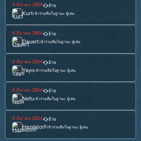
6 มีนาคม 2564
ย้าย
Kurt
เข้าร่วมทีมในฐานะ:
ผู้เล่น
6 มีนาคม 2564
ย้าย
Dauert
เข้าร่วมทีมในฐานะ:
ผู้เล่น
6 มีนาคม 2564
ย้าย
Yayo
เข้าร่วมทีมในฐานะ:
ผู้เล่น
6 มีนาคม 2564
ย้าย
Nefu
เข้าร่วมทีมในฐานะ:
ผู้เล่น
6 มีนาคม 2564
ย้าย
HazeldorF
เข้าร่วมทีมในฐานะ:
ผู้เล่น