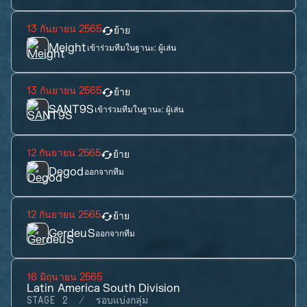
13 กันยายน 2565
ย้าย
Meight
เข้าร่วมทีมในฐานะ:
ผู้เล่น
13 กันยายน 2565
ย้าย
SANT9S
เข้าร่วมทีมในฐานะ:
ผู้เล่น
12 กันยายน 2565
ย้าย
Degod
ออกจากทีม
12 กันยายน 2565
ย้าย
GerdeuS
ออกจากทีม
16 มิถุนายน 2565
Latin America South Division
STAGE 2
รอบแบ่งกลุ่ม