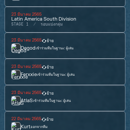
23 มีนาคม 2565
Latin America South Division
STAGE 1
รอบแบ่งกลุ่ม
23 มีนาคม 2565
ย้าย
Degod
เข้าร่วมทีมในฐานะ:
ผู้เล่น
23 มีนาคม 2565
ย้าย
Ferxxie
เข้าร่วมทีมในฐานะ:
ผู้เล่น
23 มีนาคม 2565
ย้าย
AtlaS
เข้าร่วมทีมในฐานะ:
ผู้เล่น
22 มีนาคม 2565
ย้าย
Kurt
ออกจากทีม