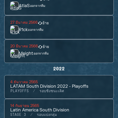
AtlaS
ออกจากทีม
27 มีนาคม 2566
ย้าย
R1ck
ออกจากทีม
20 มีนาคม 2566
ย้าย
Meight
ออกจากทีม
2022
4 ธันวาคม 2565
LATAM South Division 2022 - Playoffs
PLAYOFFS
รอบชิงชนะเลิศ
14 กันยายน 2565
Latin America South Division
STAGE 3
รอบแบ่งกลุ่ม