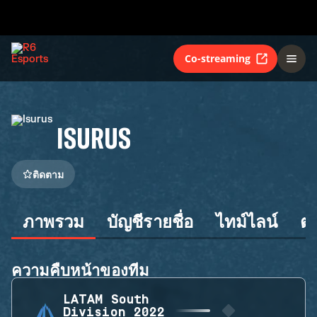
Co-streaming
ISURUS
ติดตาม
ภาพรวม
บัญชีรายชื่อ
ไทม์ไลน์
ต
ความคืบหน้าของทีม
LATAM South
Division 2022