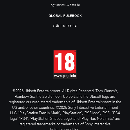
กฎข้อบังคับ R6 อีสปอร์ต
GLOBAL RULEBOOK
กติกามารยาท
©2026 Ubisoft Entertainment. All Rights Reserved. Tom Clancy’s,
Rainbow Six, the Soldier Icon, Ubisoft, and the Ubisoft logo are
registered or unregistered trademarks of Ubisoft Entertainment in the
US and/or other countries. ©2026 Sony Interactive Entertainment
LLC. "PlayStation Family Mark", "PlayStation", "PS5 logo", "PS5", "PS4
logo", "PS4", "PlayStation Shapes Logo" and "Play Has No Limits" are
registered trademarks or trademarks of Sony Interactive
Entertainment Inc.