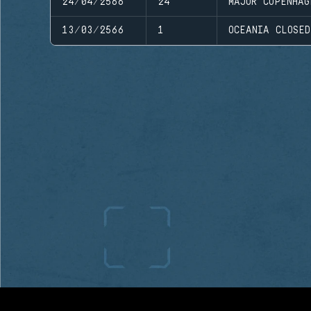
24/04/2566
24
MAJOR COPENHAG
13/03/2566
1
OCEANIA CLOSE