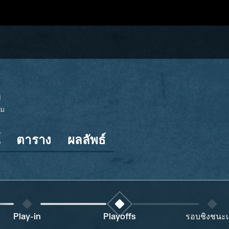
5
ยม
์
ตาราง
ผลลัพธ์
Play-in
Playoffs
รอบชิงชนะเ