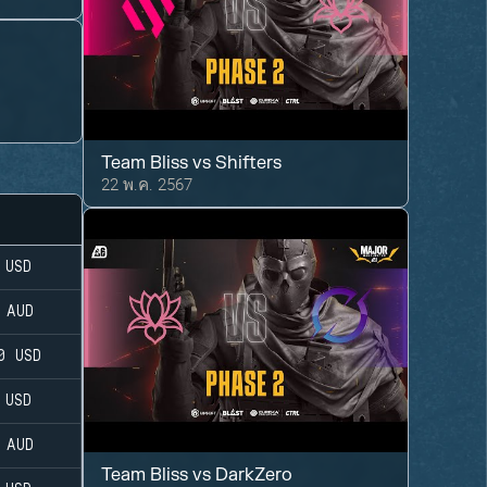
Team Bliss
vs
Shifters
22 พ.ค. 2567
USD
AUD
0
USD
USD
AUD
Team Bliss
vs
DarkZero