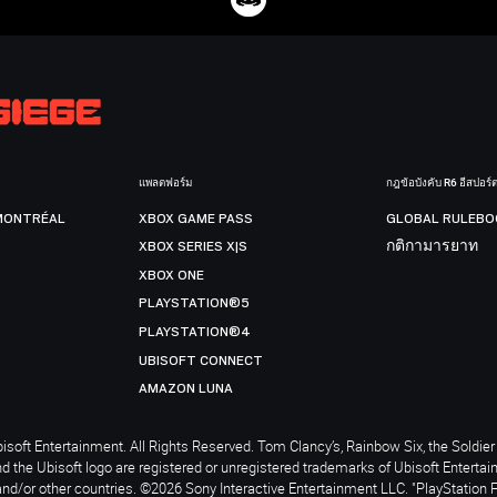
แพลตฟอร์ม
กฎข้อบังคับ R6 อีสปอร์
MONTRÉAL
XBOX GAME PASS
GLOBAL RULEBO
XBOX SERIES X|S
กติกามารยาท
XBOX ONE
PLAYSTATION®5
PLAYSTATION®4
UBISOFT CONNECT
AMAZON LUNA
soft Entertainment. All Rights Reserved. Tom Clancy’s, Rainbow Six, the Soldier 
nd the Ubisoft logo are registered or unregistered trademarks of Ubisoft Enterta
and/or other countries. ©2026 Sony Interactive Entertainment LLC. "PlayStation 