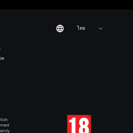
ไทย
ต
OK
Icon,
inment
Family