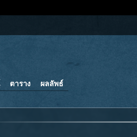
์
ตาราง
ผลลัพธ์