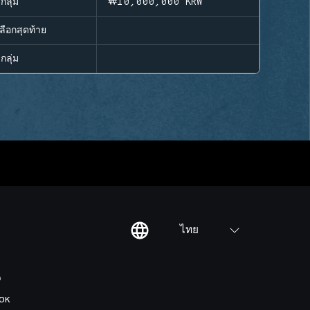
กลุ่ม
₩10,000,000
KRW
ลือกสุดท้าย
กลุ่ม
ไทย
ต
OK