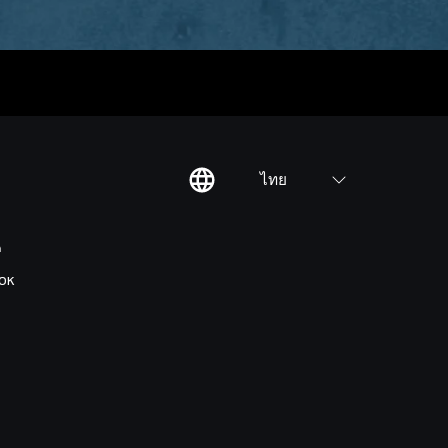
ไทย
ต
OK