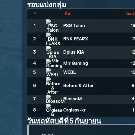
รอบแบ่งกลุ่ม
#
ทีม
คะแ
1
PSG Talon
1
2
BNK FEARX
1
3
Dplus KIA
1
4
Mir Gaming
1
5
WEBL
1
6
Before & After
9
7
BlossoM
4
8
Orgless-kr
1
วันพฤหัสบดีที่ 5 กันยายน