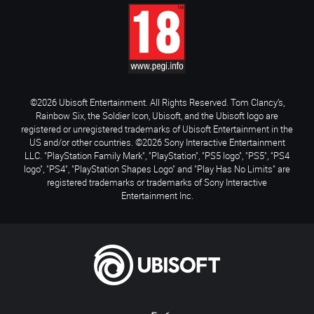
©2026 Ubisoft Entertainment. All Rights Reserved. Tom Clancy’s,
Rainbow Six, the Soldier Icon, Ubisoft, and the Ubisoft logo are
registered or unregistered trademarks of Ubisoft Entertainment in the
US and/or other countries. ©2026 Sony Interactive Entertainment
LLC. "PlayStation Family Mark", "PlayStation", "PS5 logo", "PS5", "PS4
logo", "PS4", "PlayStation Shapes Logo" and "Play Has No Limits" are
registered trademarks or trademarks of Sony Interactive
Entertainment Inc.