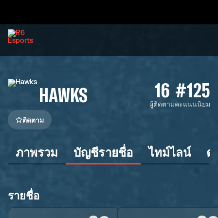
16
#125
HAWKS
ผู้ติดตาม
คะแนนนิยม
ติดตาม
ภาพรวม
บัญชีรายชื่อ
ไทม์ไลน์
ต
รายชื่อ