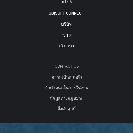
สโตร์
UBISOFT CONNECT
บริษัท
ข่าว
สนับสนุน
CONTACT US
ความเป็นส่วนตัว
ข้อกำหนดในการใช้งาน
ข้อมูลทางกฎหมาย
ตั้งค่าคุกกี้