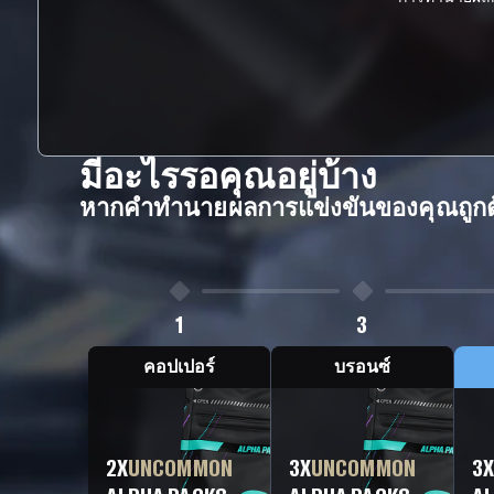
มีอะไรรอคุณอยู่บ้าง
หากคำทำนายผลการแข่งขันของคุณถูกต้อง
1
3
คอปเปอร์
บรอนซ์
2
X
UNCOMMON
3
X
UNCOMMON
3