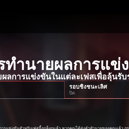
รทำนายผลการแข่ง
ผลการแข่งขันในแต่ละเฟสเพื่อลุ้นรับร
รอบชิงชนะเลิศ
ปิด
รแข่งขันสำหรับเฟสนี้ถูกล็อกแล้ว หากคุณได้ส่งคำทำนายของคุณแล้ว กรุ