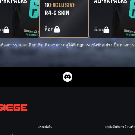
PHA PACKS
ALPHA PACKS
1
X
EXCLUSIVE
R4-C SKIN
ล็อก
อก
ล็อก
ต้องการรายละเอียดเพิ่มเติมสามารถดูได้ที่
กฎการแข่งขันอย่างเป็นทางการ ที
แพลตฟอร์ม
กฎข้อบังคับ R6 อีสปอร์