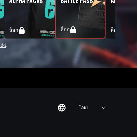
ALPHA PACKS
BATTLE PASS
ALPHA PA
ล็อก
ล็อก
ล็อก
่นี่
.
ไทย
ต