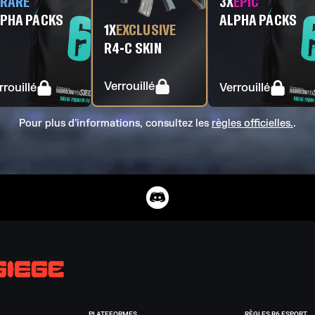
X
RARE
3
X
EPIC
PHA PACKS
ALPHA PACKS
1
X
EXCLUSIVE
R4-C SKIN
Verrouillé
rrouillé
Verrouillé
Pour plus d'informations, consultez les
règles officielles.
.
PLATEFORMES
RÈGLES R6 ESPORT