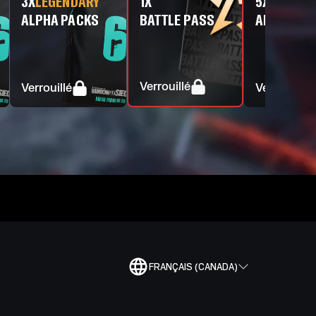
3
X
LEGENDARY
1
X
5
X
LEGEND
ALPHA PACKS
BATTLE PASS
ALPHA PA
Verrouillé
Verrouillé
Verrouillé
FRANÇAIS (CANADA)