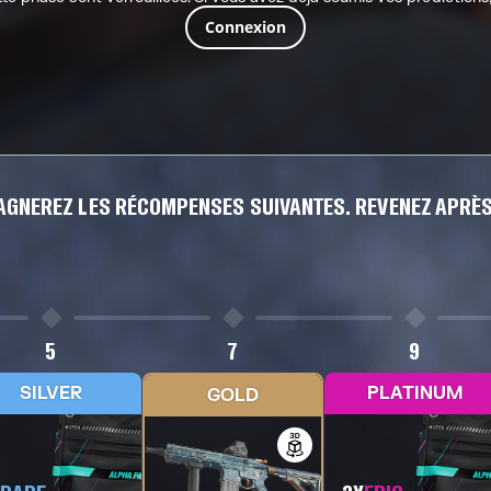
Connexion
GAGNEREZ LES RÉCOMPENSES SUIVANTES. REVENEZ APRÈS
5
7
9
SILVER
PLATINUM
GOLD