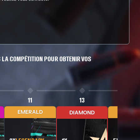
 LA COMPÉTITION POUR OBTENIR VOS
11
13
15
EMERALD
CHAMPI
DIAMOND