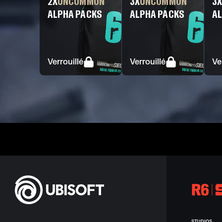
2
X
UNCOMMON
3
X
UNCOMMON
3
ALPHA PACKS
ALPHA PACKS
AL
Verrouillé
Verrouillé
Ve
STUDIOS