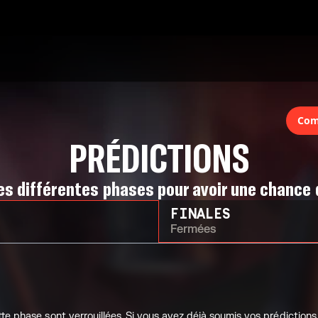
Com
PRÉDICTIONS
les différentes phases pour avoir une chanc
FINALES
Fermées
te phase sont verrouillées. Si vous avez déjà soumis vos prédictions