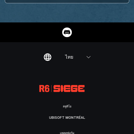
ไทย
สตูดิโอ
UBISOFT MONTRÉAL
แพลตฟอร์ม