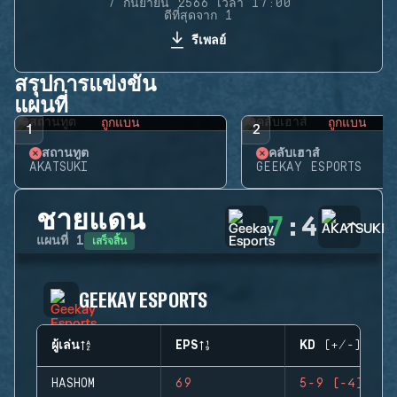
7 กันยายน 2566 เวลา 17:00
ดีที่สุดจาก 1
รีเพลย์
สรุปการแข่งขัน
แผนที่
ถูกแบน
ถูกแบน
1
2
สถานทูต
คลับเฮาส์
AKATSUKI
GEEKAY ESPORTS
ชายแดน
7
:
4
เสร็จสิ้น
แผนที่
1
GEEKAY ESPORTS
ผู้เล่น
EPS
KD (+/-)
HASHOM
69
5-9 (-4)