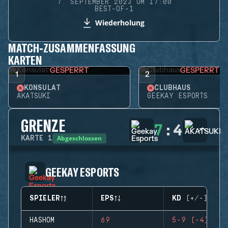
7. SEPTEMBER 2023 UM 17:00
BEST-OF-1
Wiederholung
MATCH-ZUSAMMENFASSUNG
KARTEN
GESPERRT
GESPERRT
1
2
KONSULAT
CLUBHAUS
AKATSUKI
GEEKAY ESPORTS
GRENZE
7
:
4
Abgeschlossen
KARTE
1
GEEKAY ESPORTS
SPIELER
EPS
KD (+/-)
HASHOM
69
5-9 (-4)