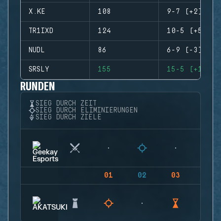
X.KE
108
9-7 (+2)
TR1IXD
124
10-5 (+5)
NUDL
86
6-9 (-3)
SRSLY
155
15-5 (+10)
RUNDEN
SIEG DURCH ZEIT
SIEG DURCH ELIMINIERUNGEN
SIEG DURCH ZIELE
01
02
03
04