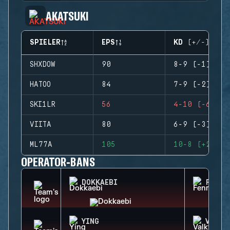
AKATSUKI
SPIELER
EPS
KD (+/-)
SHXDOW
90
8-9 (-1)
HATOO
84
7-9 (-2)
SKI1LR
56
4-10 (-6)
VIITA
80
6-9 (-3)
ML77A
105
10-8 (+2)
OPERATOR-BANS
DOKKAEBI
FENRI
YING
VALKY