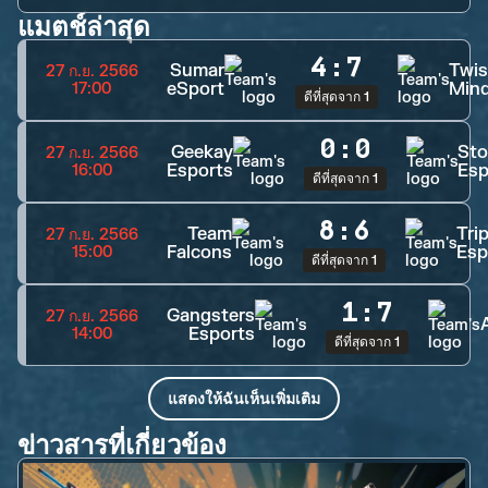
แมตช์ล่าสุด
4
:
7
Sumar
Twis
27 ก.ย. 2566
eSport
Min
17:00
ดีที่สุดจาก 1
0
:
0
Geekay
Sto
27 ก.ย. 2566
Esports
Esp
16:00
ดีที่สุดจาก 1
8
:
6
Team
Trip
27 ก.ย. 2566
Falcons
Esp
15:00
ดีที่สุดจาก 1
1
:
7
Gangsters
27 ก.ย. 2566
Esports
14:00
ดีที่สุดจาก 1
แสดงให้ฉันเห็นเพิ่มเติม
ข่าวสารที่เกี่ยวข้อง