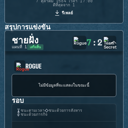
7 ตุลาคม 2564 เวลา 17:00
ดีที่สุดจาก 1
รีเพลย์
สรุปการแข่งขัน
ชายฝั่ง
7
:
2
เสร็จสิ้น
แผนที่
1
ROGUE
ไม่มีข้อมูลที่จะแสดงในขณะนี้
รอบ
ชนะตามเวลา
ชนะด้วยการสังหาร
ชนะด้วยภารกิจ