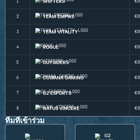
SHIFTERS
1
€0
TEAM EMPIRE
2
€0
TEAM VITALITY
3
€0
ROGUE
4
€0
OUTSIDERS
5
€0
COWANA GAMING
6
€0
G2 ESPORTS
7
€0
NATUS VINCERE
8
€0
ทีมที่เข้าร่วม