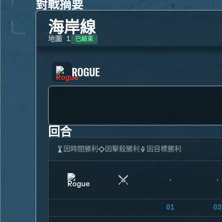
對戰摘要
海岸線
已結束
地圖
1
ROGUE
回合
因時間勝利
因擊殺勝利
因目標勝利
01
02