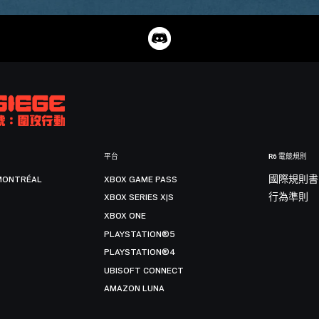
平台
R6 電競規則
MONTRÉAL
XBOX GAME PASS
國際規則書
XBOX SERIES X|S
行為準則
XBOX ONE
PLAYSTATION®5
PLAYSTATION®4
UBISOFT CONNECT
AMAZON LUNA