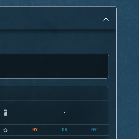
07
08
09