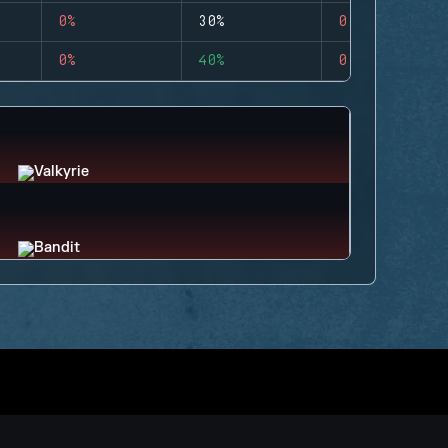
0%
30%
0
0%
40%
0