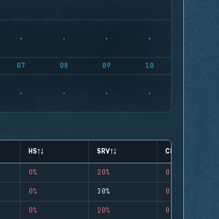
07
08
09
10
HS
SRV
CLUTCHES
0%
20%
0
0%
30%
0
0%
20%
0