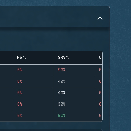
HS
SRV
CLUTCHES
0%
20%
0
0%
40%
0
0%
40%
0
0%
30%
0
0%
50%
0