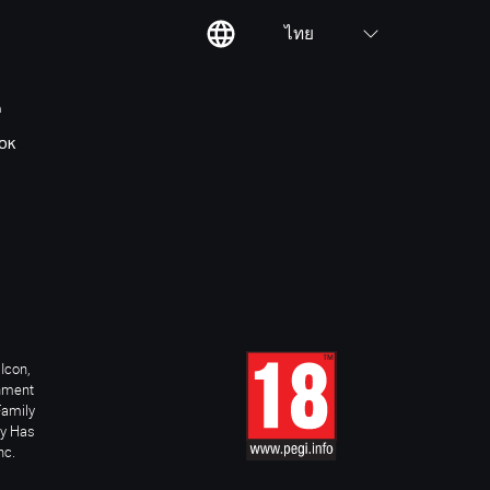
ไทย
ต
OK
Icon,
inment
Family
ay Has
nc.