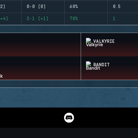
2)
0-0 (0)
60%
0.5
+4)
2-1 (+1)
70%
1
VALKYRIE
BANDIT