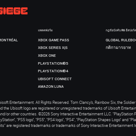
แพลตฟอร์ม
กฎข้อบังคับ R6 อีสปอร์
MONTRÉAL
XBOX GAME PASS
GLOBAL RULEBO
XBOX SERIES X|S
กติกามารยาท
XBOX ONE
PLAYSTATION®5
PLAYSTATION®4
UBISOFT CONNECT
AMAZON LUNA
soft Entertainment. All Rights Reserved. Tom Clancy’s, Rainbow Six, the Soldier 
nd the Ubisoft logo are registered or unregistered trademarks of Ubisoft Enterta
and/or other countries. ©2026 Sony Interactive Entertainment LLC. "PlayStation 
ayStation", "PS5 logo", "PS5", "PS4 logo", "PS4", "PlayStation Shapes Logo" and "Pl
ts" are registered trademarks or trademarks of Sony Interactive Entertainment I