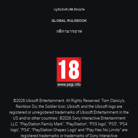
กฎข้อบังคับ R6 อีสปอร์ต
GLOBAL RULEBOOK
กติกามารยาท
©2026 Ubisoft Entertainment. All Rights Reserved. Tom Clancy’s,
Rainbow Six, the Soldier Icon, Ubisoft, and the Ubisoft logo are
registered or unregistered trademarks of Ubisoft Entertainment in the
US and/or other countries. ©2026 Sony Interactive Entertainment
LLC. "PlayStation Family Mark", "PlayStation", "PS5 logo", "PS5", "PS4
logo", "PS4", "PlayStation Shapes Logo" and "Play Has No Limits" are
registered trademarks or trademarks of Sony Interactive