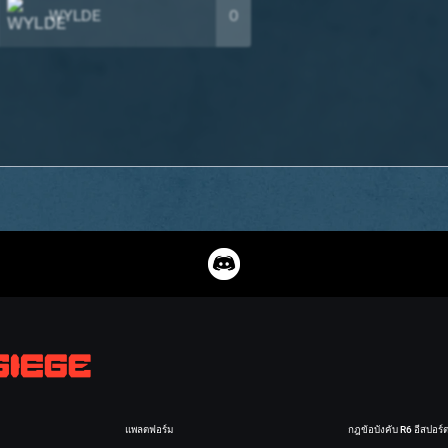
WYLDE
0
แพลตฟอร์ม
กฎข้อบังคับ R6 อีสปอร์