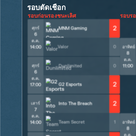
รอบตัดเชือก
รอบก่อนรองชนะเลิศ
รอบรอ
2
ศุกร์
MNM Gaming
6
ต.ค.
Valor
0
อาทิตย์
14:00
8
ต.ค.
ศุกร์
Dunlimited
0
11:00
6
ต.ค.
2
G2 Esports
17:00
2
เสาร์
Into The Breach
7
ต.ค.
Team Secret
1
อาทิตย์
14:00
8
ต.ค.