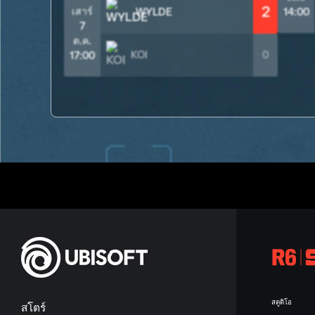
2
เสาร์
WYLDE
14:00
7
ต.ค.
KOI
0
17:00
สตูดิโอ
สโตร์