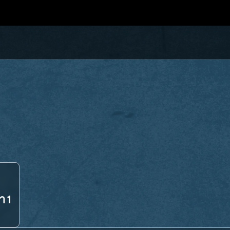
ำ 1
N