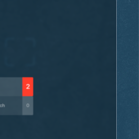
2
ach
0