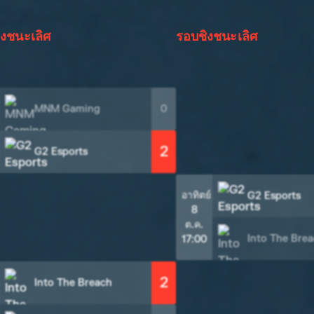
งชนะเลิศ
รอบชิงชนะเลิศ
MNM Gaming
0
2
G2 Esports
อาทิตย์
G2 Esports
8
ต.ค.
Into The Bre
17:00
2
Into The Breach