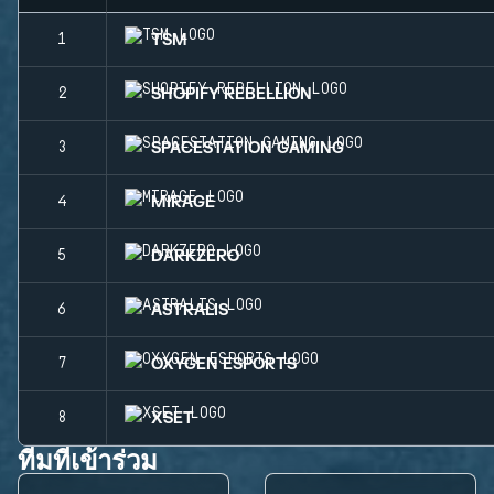
TSM
1
SHOPIFY REBELLION
2
SPACESTATION GAMING
3
MIRAGE
4
DARKZERO
5
ASTRALIS
6
OXYGEN ESPORTS
7
XSET
8
ทีมที่เข้าร่วม