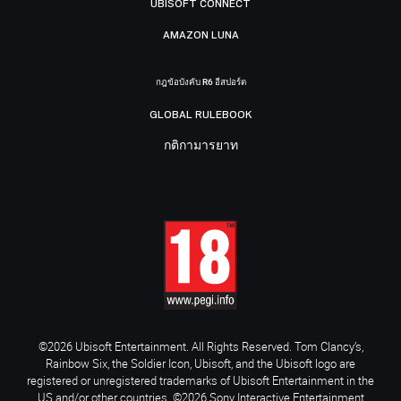
UBISOFT CONNECT
AMAZON LUNA
กฎข้อบังคับ R6 อีสปอร์ต
GLOBAL RULEBOOK
กติกามารยาท
©2026 Ubisoft Entertainment. All Rights Reserved. Tom Clancy’s,
Rainbow Six, the Soldier Icon, Ubisoft, and the Ubisoft logo are
registered or unregistered trademarks of Ubisoft Entertainment in the
US and/or other countries. ©2026 Sony Interactive Entertainment