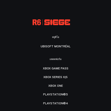
สตูดิโอ
UBISOFT MONTRÉAL
แพลตฟอร์ม
XBOX GAME PASS
XBOX SERIES X|S
XBOX ONE
PLAYSTATION®5
PLAYSTATION®4