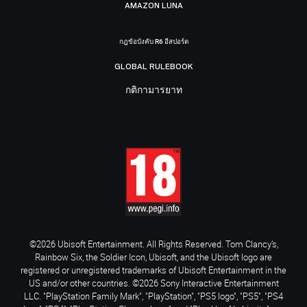
AMAZON LUNA
กฎข้อบังคับ R6 อีสปอร์ต
GLOBAL RULEBOOK
กติกามารยาท
©2026 Ubisoft Entertainment. All Rights Reserved. Tom Clancy’s,
Rainbow Six, the Soldier Icon, Ubisoft, and the Ubisoft logo are
registered or unregistered trademarks of Ubisoft Entertainment in the
US and/or other countries. ©2026 Sony Interactive Entertainment
LLC. "PlayStation Family Mark", "PlayStation", "PS5 logo", "PS5", "PS4