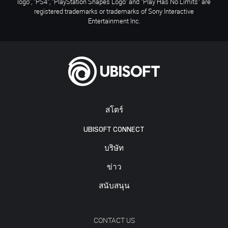
logo", "PS4", "PlayStation Shapes Logo" and "Play Has No Limits" are
registered trademarks or trademarks of Sony Interactive
Entertainment Inc.
สโตร์
UBISOFT CONNECT
บริษัท
ข่าว
สนับสนุน
CONTACT US