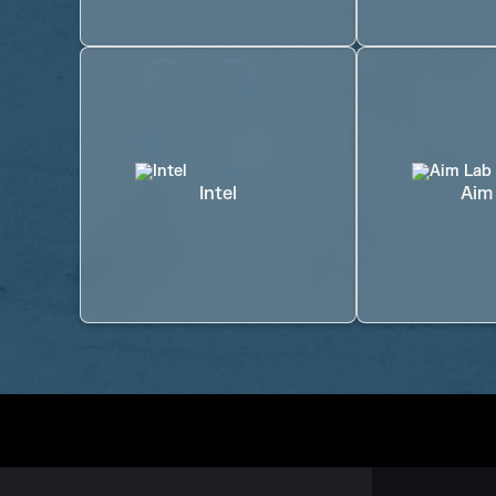
Intel
Aim