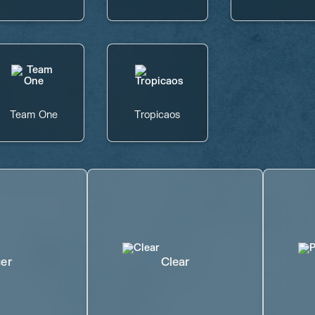
Team One
Tropicaos
er
Clear