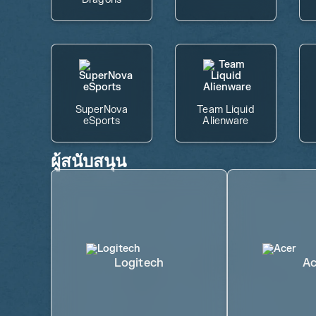
SuperNova
Team Liquid
eSports
Alienware
ผู้สนับสนุน
Logitech
Ac