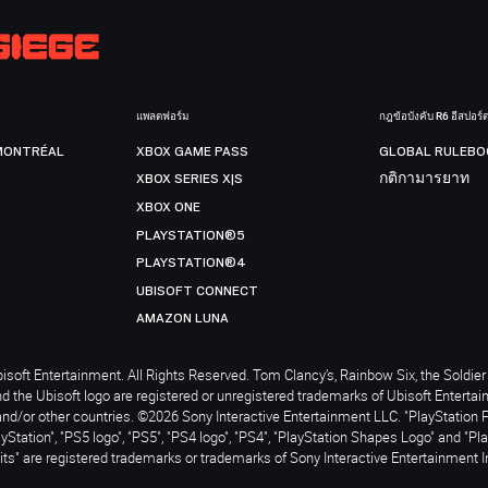
แพลตฟอร์ม
กฎข้อบังคับ R6 อีสปอร์
MONTRÉAL
XBOX GAME PASS
GLOBAL RULEBO
XBOX SERIES X|S
กติกามารยาท
XBOX ONE
PLAYSTATION®5
PLAYSTATION®4
UBISOFT CONNECT
AMAZON LUNA
soft Entertainment. All Rights Reserved. Tom Clancy’s, Rainbow Six, the Soldier 
nd the Ubisoft logo are registered or unregistered trademarks of Ubisoft Enterta
and/or other countries. ©2026 Sony Interactive Entertainment LLC. "PlayStation 
ayStation", "PS5 logo", "PS5", "PS4 logo", "PS4", "PlayStation Shapes Logo" and "Pl
ts" are registered trademarks or trademarks of Sony Interactive Entertainment I