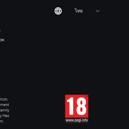
ไทย
ต
OK
Icon,
inment
Family
ay Has
nc.