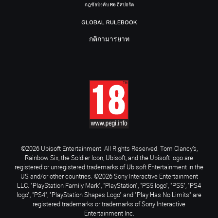
กฎข้อบังคับ R6 อีสปอร์ต
GLOBAL RULEBOOK
กติกามารยาท
©2026 Ubisoft Entertainment. All Rights Reserved. Tom Clancy’s,
Rainbow Six, the Soldier Icon, Ubisoft, and the Ubisoft logo are
registered or unregistered trademarks of Ubisoft Entertainment in the
US and/or other countries. ©2026 Sony Interactive Entertainment
LLC. "PlayStation Family Mark", "PlayStation", "PS5 logo", "PS5", "PS4
logo", "PS4", "PlayStation Shapes Logo" and "Play Has No Limits" are
registered trademarks or trademarks of Sony Interactive
Entertainment Inc.