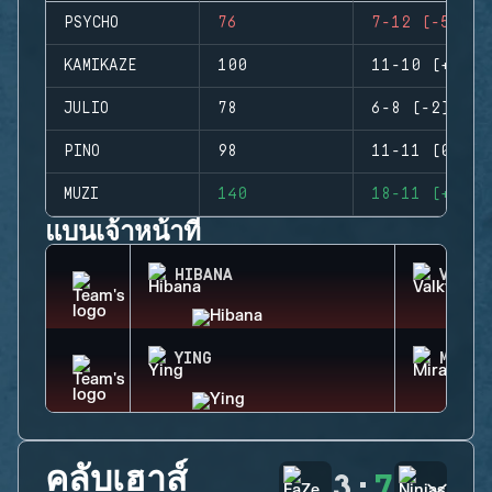
PSYCHO
76
7-12 (-5)
KAMIKAZE
100
11-10 (+1)
JULIO
78
6-8 (-2)
PINO
98
11-11 (0)
MUZI
140
18-11 (+7)
แบนเจ้าหน้าที่
HIBANA
VALKY
YING
MIRA
คลับเฮาส์
3
:
7