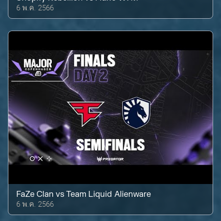
6 พ.ค. 2566
FaZe Clan
vs
Team Liquid Alienware
6 พ.ค. 2566