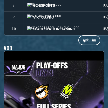
G2 ESPORTS
8
US
VIRTUS.PRO
9
US
SPACESTATION GAMING
10
US
ดูเพิ่มเติม
VOD