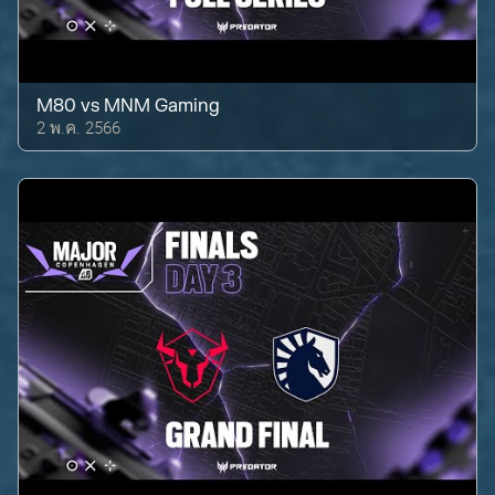
M80
vs
MNM Gaming
2 พ.ค. 2566