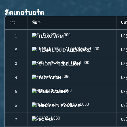
ลีดเดอร์บอร์ด
#
ทีม
US
FLUXO W7M
1
US
TEAM LIQUID ALIENWARE
2
US
SHOPIFY REBELLION
3
US
FAZE CLAN
4
US
MNM GAMING
5
US
NINJAS IN PYJAMAS
6
US
SCARZ
7
US