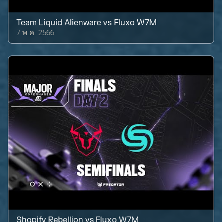
Team Liquid Alienware
vs
Fluxo W7M
7 พ.ค. 2566
Shopify Rebellion
vs
Fluxo W7M