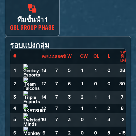
ทีมชั้นนำ 1
GSL GROUP PHASE
รอบแบ่งกลุ่ม
รอบ
#
คะแนน
แมตช์
W
CW
CL
L
ที่
เหลือ
1
18
>
7
>
5
>
1
>
1
>
0
>
28
2
17
>
7
>
6
>
1
>
0
>
0
>
30
3
14
>
7
>
3
>
2
>
1
>
1
>
7
4
12
>
7
>
3
>
1
>
1
>
2
>
8
5
10
>
7
>
3
>
0
>
1
>
3
>
-2
6
6
>
7
>
2
>
0
>
0
>
5
>
-15